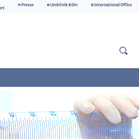
Presse
Uniklinik Köln
International Office
hrt
Forensische Toxikologie & Alkohologie