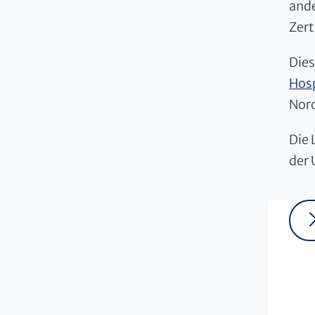
ande
Zert
Dies
Hos
Nor
Die 
der 