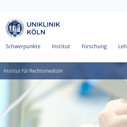
Beisetzungsstelle
Weiterbildung Rechtsmedizin
Forensische Morphologie & Traumatologie
Forschungsprojekte
Weiterbildung Rechtsmedizin
Schwerpunkte
Institut
Forschung
Leh
Institut für Rechtsmedizin