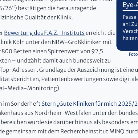
/26“) bestätigen die herausragende
zinische Qualität der Klinik.
er
Bewertung des F.A.Z.-Instituts
erreicht die
linik Köln unter den NRW-Großkliniken mit
 800 Betten einen Spitzenwert von 92,5
Foto
ten – und zählt damit auch bundesweit zu
Top-Adressen. Grundlage der Auszeichnung ist eine
itätsberichten, Patientenbewertungen sowie digitale
ial-Media-Monitoring).
h im Sonderheft
Stern „Gute Kliniken für mich 2025/
kenhaus aus Nordrhein-Westfalen unter den bundesw
bereichen wurde sie darüber hinaus als besonders e
e gemeinsam mit dem Rechercheinstitut MINQ durch