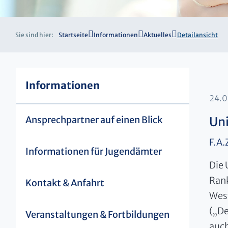
Sie sind hier:
Startseite
Informationen
Aktuelles
Detailansicht
Informationen
24.
Ansprechpartner auf einen Blick
Uni
F.A.
Informationen für Jugendämter
Die 
Rank
Kontakt & Anfahrt
West
(„De
Veranstaltungen & Fortbildungen
auc