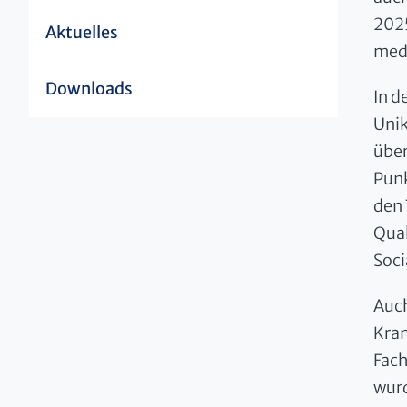
2025
Aktuelles
medi
Downloads
In d
Unik
über
Punk
den 
Qual
Soc
Auc
Kran
Fach
wurd